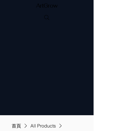
ArtGrow
首頁
All Products