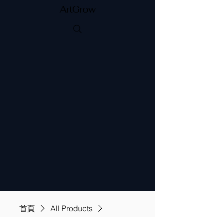
ArtGrow
首頁
All Products